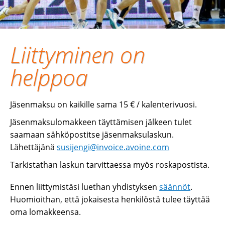
Liittyminen on
helppoa
Jäsenmaksu on kaikille sama 15 € / kalenterivuosi.
Jäsenmaksulomakkeen täyttämisen jälkeen tulet
saamaan sähköpostitse jäsenmaksulaskun.
Lähettäjänä
susijengi@invoice.avoine.com
Tarkistathan laskun tarvittaessa myös roskapostista.
Ennen liittymistäsi luethan yhdistyksen
säännöt
.
Huomioithan, että jokaisesta henkilöstä tulee täyttää
oma lomakkeensa.